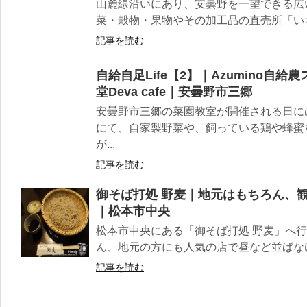
山麓線沿いにあり、安曇野を一望できる広
菜・穀物・果物やその加工品の直売所「いち
記事を読む
自給自足Life【2】｜Azumino自
堂Deva cafe｜安曇野市三郷
安曇野市三郷の菜園教室が開催される日に
にて、自家製野菜や、飼っている鶏や蜂蜜
が...
記事を読む
御そば打処 野麦｜地元はもちろん、
｜松本市中央
松本市中央にある「御そば打処 野麦」へ
ん、地元の方にも人気の店で昼など並ばなけれ
記事を読む