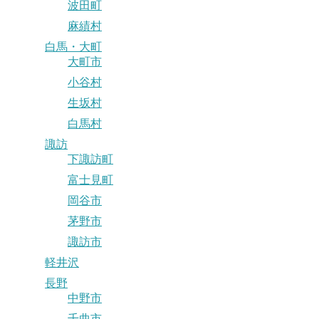
波田町
麻績村
白馬・大町
大町市
小谷村
生坂村
白馬村
諏訪
下諏訪町
富士見町
岡谷市
茅野市
諏訪市
軽井沢
長野
中野市
千曲市