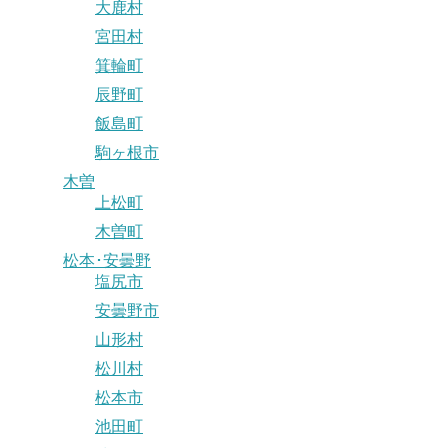
大鹿村
宮田村
箕輪町
辰野町
飯島町
駒ヶ根市
木曽
上松町
木曽町
松本･安曇野
塩尻市
安曇野市
山形村
松川村
松本市
池田町