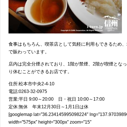
食事はもちろん、喫茶店として気軽に利用もできるため、
で賑わっています。
店内は完全分煙されており、1階が禁煙、2階が喫煙とな
り休むことができるお店です。
住所:松本市中央2-4-10
電話:0263-32-0975
営業:平日 9:00～20:00 日・祝日 10:00～17:00
定休:無休 年末12月30日～1月1日は休
[googlemap lat=”36.234145995098224″ lng=”137.97039896
width=”575px” height=”300px” zoom=”15″