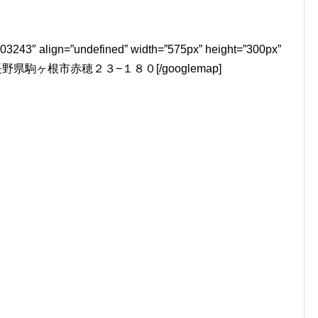
03243″ align=”undefined” width=”575px” height=”300px”
P”]長野県駒ヶ根市赤穂２３−１８０[/googlemap]