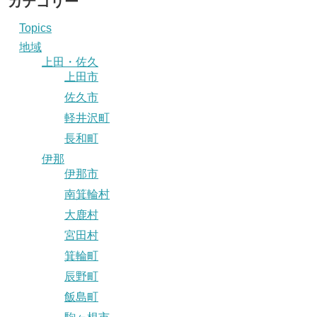
カテゴリー
Topics
地域
上田・佐久
上田市
佐久市
軽井沢町
長和町
伊那
伊那市
南箕輪村
大鹿村
宮田村
箕輪町
辰野町
飯島町