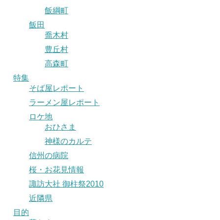
飯綱町
飯田
喬木村
豊丘村
高森町
特集
そば屋レポート
ラーメン屋レポート
ロケ地
おひさま
神様のカルテ
信州の病院
桜・お花見情報
諏訪大社 御柱祭2010
近隣県
目的