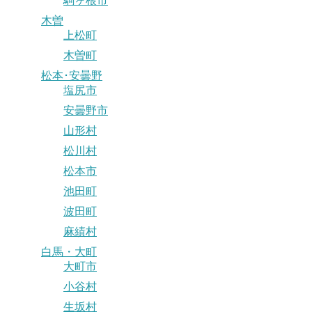
駒ヶ根市
木曽
上松町
木曽町
松本･安曇野
塩尻市
安曇野市
山形村
松川村
松本市
池田町
波田町
麻績村
白馬・大町
大町市
小谷村
生坂村