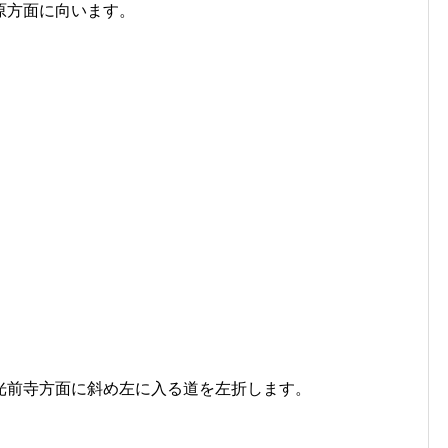
原方面に向います。
光前寺方面に斜め左に入る道を左折します。