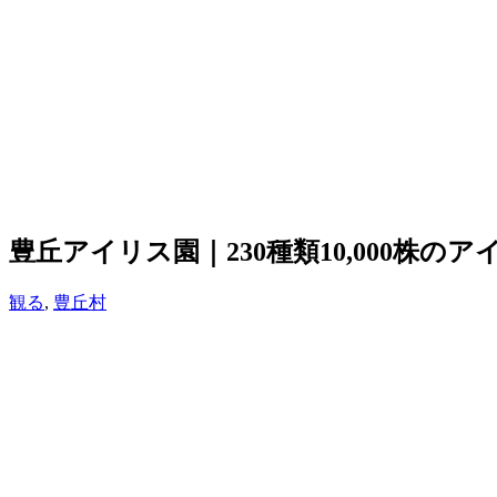
豊丘アイリス園｜230種類10,000株
観る
,
豊丘村