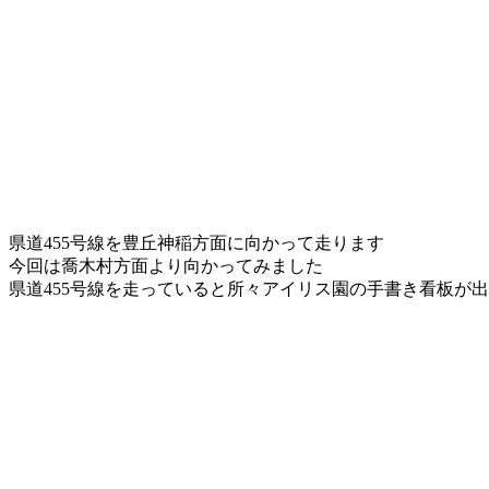
県道455号線を豊丘神稲方面に向かって走ります
今回は喬木村方面より向かってみました
県道455号線を走っていると所々アイリス園の手書き看板が