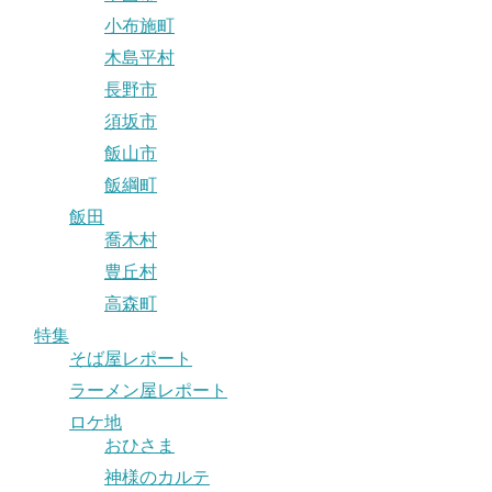
小布施町
木島平村
長野市
須坂市
飯山市
飯綱町
飯田
喬木村
豊丘村
高森町
特集
そば屋レポート
ラーメン屋レポート
ロケ地
おひさま
神様のカルテ