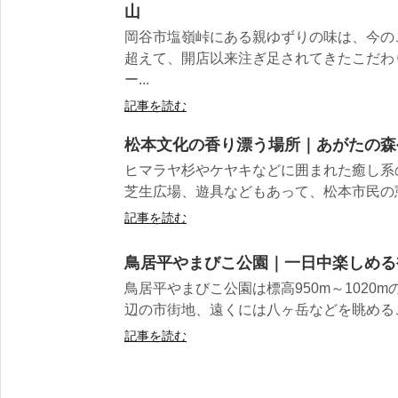
山
岡谷市塩嶺峠にある親ゆずりの味は、今の
超えて、開店以来注ぎ足されてきたこだわ
ー...
記事を読む
松本文化の香り漂う場所｜あがたの森
ヒマラヤ杉やケヤキなどに囲まれた癒し系
芝生広場、遊具などもあって、松本市民の憩い
記事を読む
鳥居平やまびこ公園｜一日中楽しめる
鳥居平やまびこ公園は標高950m～1020
辺の市街地、遠くには八ヶ岳などを眺めるこ
記事を読む