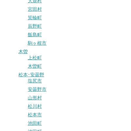
大鹿村
宮田村
箕輪町
辰野町
飯島町
駒ヶ根市
木曽
上松町
木曽町
松本･安曇野
塩尻市
安曇野市
山形村
松川村
松本市
池田町