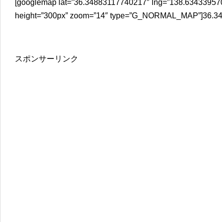
[googlemap lat=”36.34883117740217″ lng=”138.63433957
height=”300px” zoom=”14″ type=”G_NORMAL_MAP”]36.34
スポンサーリンク