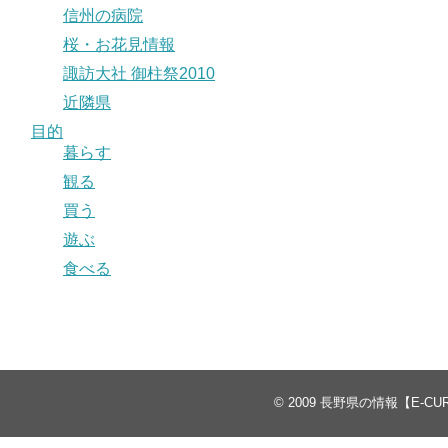
信州の病院
桜・お花見情報
諏訪大社 御柱祭2010
近隣県
目的
暮らす
観る
買う
遊ぶ
食べる
© 2009
長野県の情報【E-CU