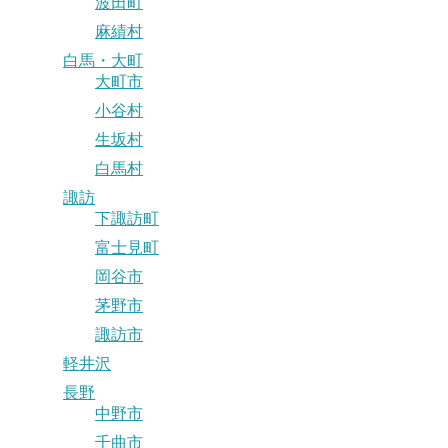
波田町
麻績村
白馬・大町
大町市
小谷村
生坂村
白馬村
諏訪
下諏訪町
富士見町
岡谷市
茅野市
諏訪市
軽井沢
長野
中野市
千曲市