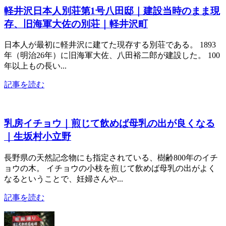
軽井沢日本人別荘第1号八田邸｜建設当時のまま現
存、旧海軍大佐の別荘｜軽井沢町
日本人が最初に軽井沢に建てた現存する別荘である。 1893
年（明治26年）に旧海軍大佐、八田裕二郎が建設した。 100
年以上もの長い...
記事を読む
乳房イチョウ｜煎じて飲めば母乳の出が良くなる
｜生坂村小立野
長野県の天然記念物にも指定されている、樹齢800年のイチ
ョウの木。 イチョウの小枝を煎じて飲めば母乳の出がよく
なるということで、妊婦さんや...
記事を読む