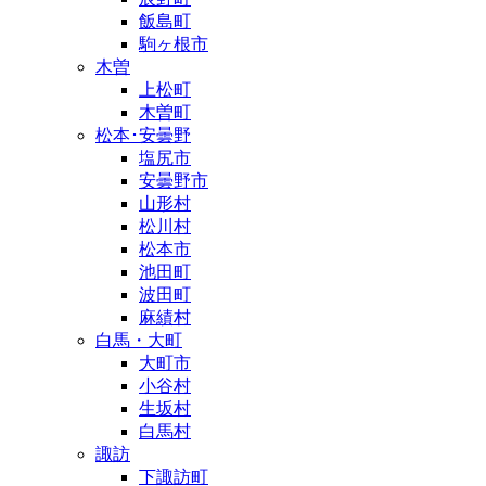
飯島町
駒ヶ根市
木曽
上松町
木曽町
松本･安曇野
塩尻市
安曇野市
山形村
松川村
松本市
池田町
波田町
麻績村
白馬・大町
大町市
小谷村
生坂村
白馬村
諏訪
下諏訪町