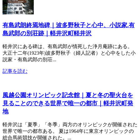
有島武朗終焉地碑｜波多野秋子と心中、小説家.有
島武郎の別荘跡｜軽井沢町軽井沢
軽井沢にある碑は、有島武郎が情死した浄月庵跡にある。
大正十二年(1923年)波多野秋子（婦人記者）と心中をした小
説家・有島武郎の別荘...
記事を読む
風越公園オリンピック記念館｜夏と冬の聖火台を
見ることのできる世界で唯一の都市｜軽井沢町発
地
軽井沢は「夏季」「冬季」両方のオリンピックが開催された
世界で唯一の都市ある。 夏は1964年に東京オリンピックの
総合馬術競技が開催された。...