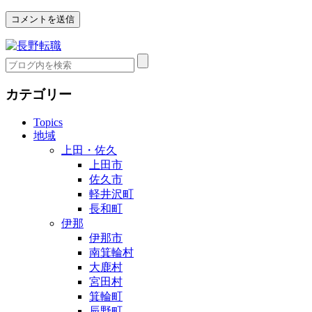
カテゴリー
Topics
地域
上田・佐久
上田市
佐久市
軽井沢町
長和町
伊那
伊那市
南箕輪村
大鹿村
宮田村
箕輪町
辰野町