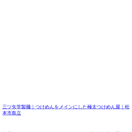
三ツ矢堂製麺｜つけめんをメインにした極太つけめん屋｜松
本市島立