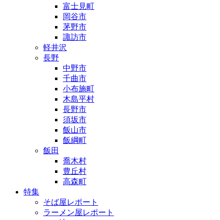
富士見町
岡谷市
茅野市
諏訪市
軽井沢
長野
中野市
千曲市
小布施町
木島平村
長野市
須坂市
飯山市
飯綱町
飯田
喬木村
豊丘村
高森町
特集
そば屋レポート
ラーメン屋レポート