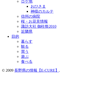
ロケ地
おひさま
神様のカルテ
信州の病院
桜・お花見情報
諏訪大社 御柱祭2010
近隣県
目的
暮らす
観る
買う
遊ぶ
食べる
© 2009
長野県の情報【E-CURE】
.