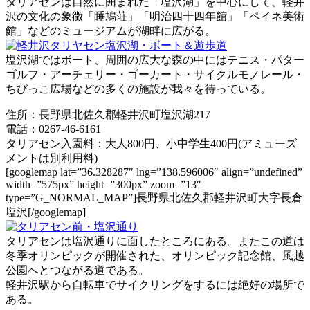
タリアセンは自然に囲まれた「塩沢湖」を中心にして、軽井
沢の文化の象徴「睡鳩荘」「明治四十四年館」「ペイネ美術
館」などのミュージアムが湖畔に広がる。
塩沢湖ではボート、周囲の広大な森の中にはテニス・パター
ゴルフ・アーチェリー・ゴーカート・サイクルモノレール・
ちびっこ広場などの多くの施設が我々を待っている。
住所：長野県北佐久郡軽井沢町塩沢湖217
電話：0267-46-6161
タリアセン入園料：大人800円、小中学生400円(アミューズ
メントは別利用料)
[googlemap lat=”36.328287″ lng=”138.596006″ align=”undefined”
width=”575px” height=”300px” zoom=”13″
type=”G_NORMAL_MAP”]長野県北佐久郡軽井沢町大字長倉
塩沢[/googlemap]
タリアセンは塩沢通りに面したところにある。またこの道は
冬季オリンピックが開催された、オリンピック記念館、風越
公園へとつながる道である。
軽井沢駅から自転車でサイクリングをするには絶好の場所で
ある。