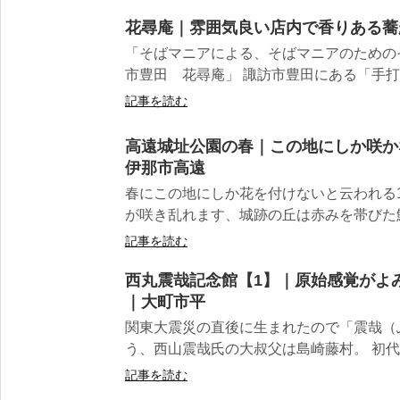
花尋庵｜雰囲気良い店内で香りある蕎
「そばマニアによる、そばマニアのための
市豊田 花尋庵」 諏訪市豊田にある「手打ち
記事を読む
高遠城址公園の春｜この地にしか咲か
伊那市高遠
春にこの地にしか花を付けないと云われる1
が咲き乱れます、城跡の丘は赤みを帯びた鮮や
記事を読む
西丸震哉記念館【1】｜原始感覚がよ
｜大町市平
関東大震災の直後に生まれたので「震哉（
う、西山震哉氏の大叔父は島崎藤村。 初代農
記事を読む