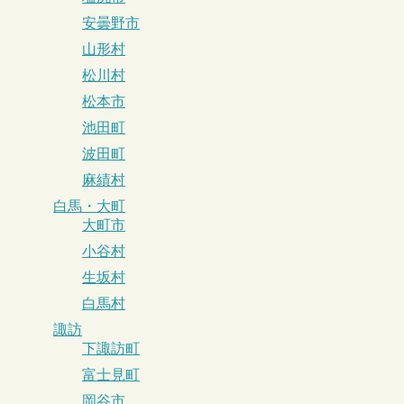
安曇野市
山形村
松川村
松本市
池田町
波田町
麻績村
白馬・大町
大町市
小谷村
生坂村
白馬村
諏訪
下諏訪町
富士見町
岡谷市