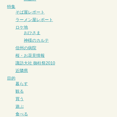
特集
そば屋レポート
ラーメン屋レポート
ロケ地
おひさま
神様のカルテ
信州の病院
桜・お花見情報
諏訪大社 御柱祭2010
近隣県
目的
暮らす
観る
買う
遊ぶ
食べる