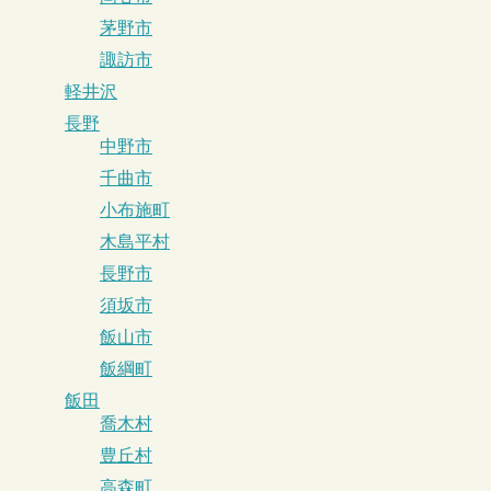
茅野市
諏訪市
軽井沢
長野
中野市
千曲市
小布施町
木島平村
長野市
須坂市
飯山市
飯綱町
飯田
喬木村
豊丘村
高森町