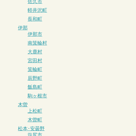
佐久市
軽井沢町
長和町
伊那
伊那市
南箕輪村
大鹿村
宮田村
箕輪町
辰野町
飯島町
駒ヶ根市
木曽
上松町
木曽町
松本･安曇野
塩尻市