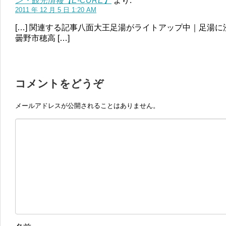
ン・観光情報【E-CURE】
より:
2011 年 12 月 5 日 1:20 AM
[…] 関連する記事八面大王足湯がライトアップ中｜足湯
曇野市穂高 […]
コメントをどうぞ
メールアドレスが公開されることはありません。