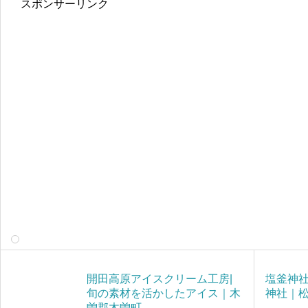
スポンサーリンク
開田高原アイスクリーム工房|
塩釜神
旬の素材を活かしたアイス｜木
神社｜
曽郡木曽町