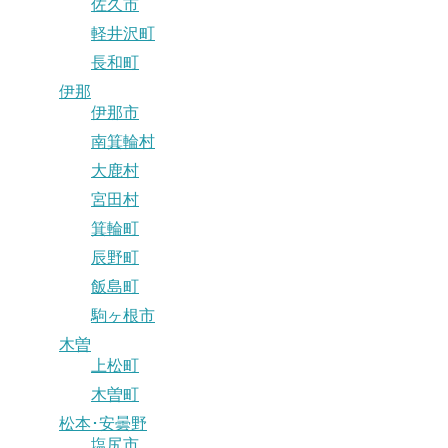
佐久市
軽井沢町
長和町
伊那
伊那市
南箕輪村
大鹿村
宮田村
箕輪町
辰野町
飯島町
駒ヶ根市
木曽
上松町
木曽町
松本･安曇野
塩尻市