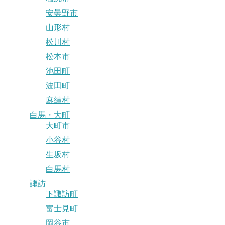
安曇野市
山形村
松川村
松本市
池田町
波田町
麻績村
白馬・大町
大町市
小谷村
生坂村
白馬村
諏訪
下諏訪町
富士見町
岡谷市