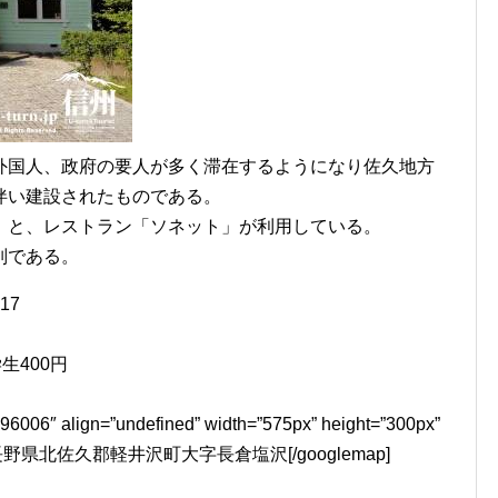
外国人、政府の要人が多く滞在するようになり佐久地方
伴い建設されたものである。
」と、レストラン「ソネット」が利用している。
別である。
17
生400円
96006″ align=”undefined” width=”575px” height=”300px”
AP”]長野県北佐久郡軽井沢町大字長倉塩沢[/googlemap]