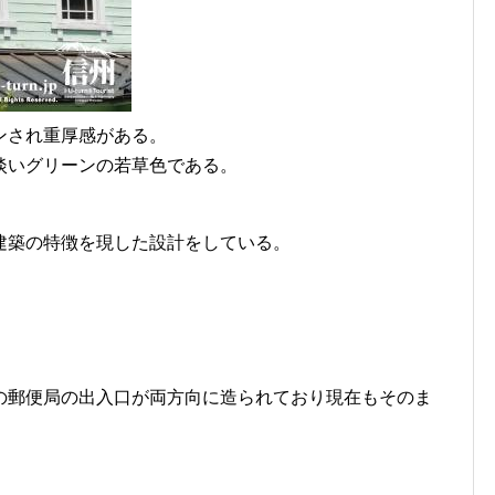
ンされ重厚感がある。
淡いグリーンの若草色である。
建築の特徴を現した設計をしている。
の郵便局の出入口が両方向に造られており現在もそのま