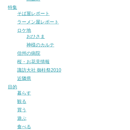
特集
そば屋レポート
ラーメン屋レポート
ロケ地
おひさま
神様のカルテ
信州の病院
桜・お花見情報
諏訪大社 御柱祭2010
近隣県
目的
暮らす
観る
買う
遊ぶ
食べる