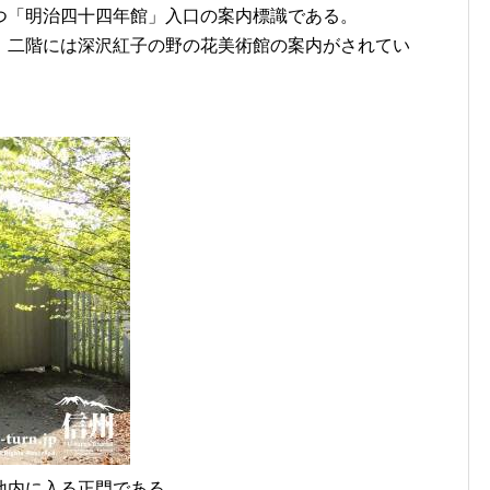
つ「明治四十四年館」入口の案内標識である。
、二階には深沢紅子の野の花美術館の案内がされてい
地内に入る正門である。