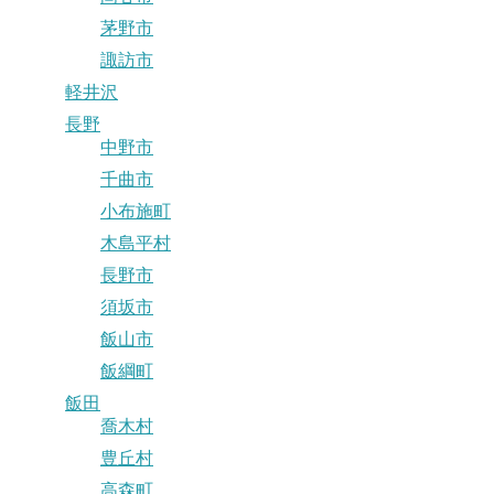
茅野市
諏訪市
軽井沢
長野
中野市
千曲市
小布施町
木島平村
長野市
須坂市
飯山市
飯綱町
飯田
喬木村
豊丘村
高森町