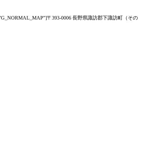
zoom=”13″ type=”G_NORMAL_MAP”]〒393-0006 長野県諏訪郡下諏訪町（その