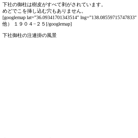
下社の御柱は樹皮がすべて剥がされています。
めどでこを挿し込む穴もありません。
[googlemap lat=”36.09341701343514″ lng=”138.085597157
他） １９０４−２５[/googlemap]
下社御柱の注連掛の風景