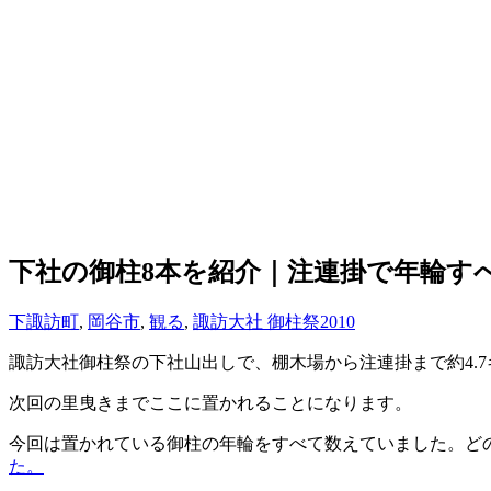
下社の御柱8本を紹介｜注連掛で年輪す
下諏訪町
,
岡谷市
,
観る
,
諏訪大社 御柱祭2010
諏訪大社御柱祭の下社山出しで、棚木場から注連掛まで約4.
次回の里曳きまでここに置かれることになります。
今回は置かれている御柱の年輪をすべて数えていました。ど
た。