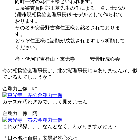
阿吽一対の為仁王様といわれます。
日展審査員阿部正基先生の作による、名力士北の
湖関(現相撲協会理事長)をモデルとして作られて
おります。
その名を安曇野吉祥仁王様と銘名されておりま
す。
どうぞ仁王様に諸願が成就されますよう祈願して
ください。
禅・僧洞宇吉祥山・東光寺 安曇野洗心会
今の相撲協会理事長は、北の湖理事長じゃありませんが、似
ているんでしょうか？
金剛力士像 吽
ガラスが汚れぎみで、よく見えません。
金剛力士像 阿
これが限界。。。なんとなく、わかりますかねぇ？
「日本名水百選」安曇野洗心の水