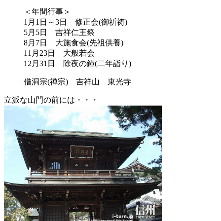
＜年間行事＞
1月1日～3日 修正会(御祈祷)
5月5日 吉祥仁王祭
8月7日 大施食会(先祖供養)
11月23日 大般若会
12月31日 除夜の鐘(二年詣り)
僧洞宗(禅宗) 吉祥山 東光寺
立派な山門の前には・・・