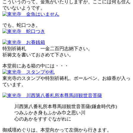
こういうのって、金魚がいたりしますが、ここには何も住ん
でいないようです。
でも、蛇口つき。
特別祈祷札 一金二百円志納下さい。
祈祷文を書いておさめて下さい。
本堂前にある箱の中には・・・
東光寺のスタンプや特別祈祷札、ボールペン、お線香が入っ
ています。
川西第八番礼所本尊馬頭観世音菩薩(鎌倉時代作)
つみふかき身もふかみ巾之思い川
心のあかをすすぐながれに
御戒壇めぐりは、本堂向かって左側から行きます。