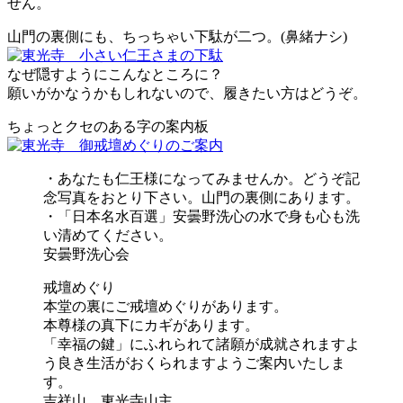
せん。
山門の裏側にも、ちっちゃい下駄が二つ。(鼻緒ナシ)
なぜ隠すようにこんなところに？
願いがかなうかもしれないので、履きたい方はどうぞ。
ちょっとクセのある字の案内板
・あなたも仁王様になってみませんか。どうぞ記
念写真をおとり下さい。山門の裏側にあります。
・「日本名水百選」安曇野洗心の水で身も心も洗
い清めてください。
安曇野洗心会
戒壇めぐり
本堂の裏にご戒壇めぐりがあります。
本尊様の真下にカギがあります。
「幸福の鍵」にふれられて諸願が成就されますよ
う良き生活がおくられますようご案内いたしま
す。
吉祥山 東光寺山主