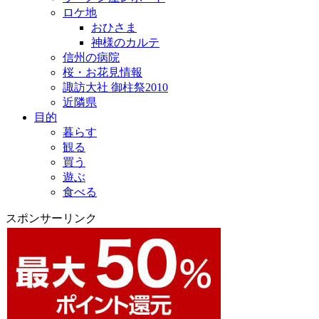
ロケ地
おひさま
神様のカルテ
信州の病院
桜・お花見情報
諏訪大社 御柱祭2010
近隣県
目的
暮らす
観る
買う
遊ぶ
食べる
スポンサーリンク