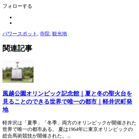
フォローする
パワースポット
,
寺院
,
観光地
関連記事
風越公園オリンピック記念館｜夏と冬の聖火台を
見ることのできる世界で唯一の都市｜軽井沢町発
地
軽井沢は「夏季」「冬季」両方のオリンピックが開催された
世界で唯一の都市ある。 夏は1964年に東京オリンピックの
総合馬術競技が開催された。...