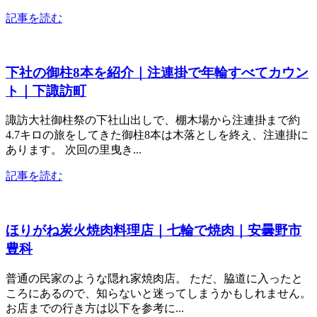
記事を読む
下社の御柱8本を紹介｜注連掛で年輪すべてカウン
ト｜下諏訪町
諏訪大社御柱祭の下社山出しで、棚木場から注連掛まで約
4.7キロの旅をしてきた御柱8本は木落としを終え、注連掛に
あります。 次回の里曳き...
記事を読む
ほりがね炭火焼肉料理店｜七輪で焼肉｜安曇野市
豊科
普通の民家のような隠れ家焼肉店。 ただ、脇道に入ったと
ころにあるので、知らないと迷ってしまうかもしれません。
お店までの行き方は以下を参考に...