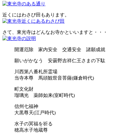
近くにはわさび田もあります。
さて、東光寺はどんなお寺かといいますと・・・
開運厄除 家内安全 交通安全 諸願成就
願いがかなう 安曇野吉祥仁王さまの下駄
川西第八番札所霊場
当寺本尊 馬頭観世音菩薩(鎌倉時代)
町文化財
瑠璃光 薬師如来(室町時代)
信州七福神
大黒尊天(江戸時代)
水子の冥福を祈る
穂高水子地蔵尊