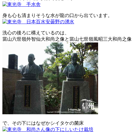
身も心も清まりそうな水が龍の口から出ています。
洗心の後ろに構えているのは、
當山六世嶺外智仙大和尚之像と當山七世嶺風昭三大和尚之像
で、その下にはなぜかシイタケの菌床