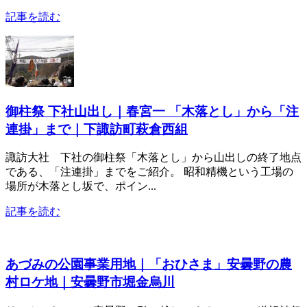
記事を読む
御柱祭 下社山出し｜春宮一 「木落とし」から「注
連掛」まで｜下諏訪町萩倉西組
諏訪大社 下社の御柱祭「木落とし」から山出しの終了地点
である、「注連掛」までをご紹介。 昭和精機という工場の
場所が木落とし坂で、ポイン...
記事を読む
あづみの公園事業用地｜「おひさま」安曇野の農
村ロケ地｜安曇野市堀金烏川