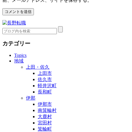
前、メールアドレス、サイトを保存する。
カテゴリー
Topics
地域
上田・佐久
上田市
佐久市
軽井沢町
長和町
伊那
伊那市
南箕輪村
大鹿村
宮田村
箕輪町