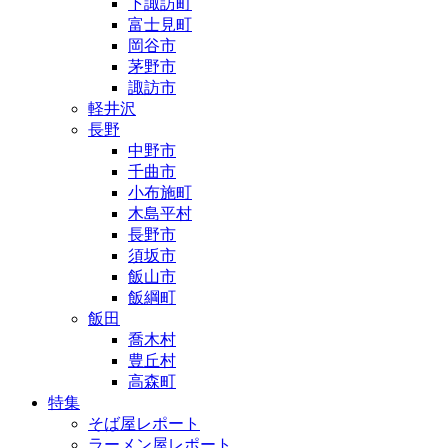
下諏訪町
富士見町
岡谷市
茅野市
諏訪市
軽井沢
長野
中野市
千曲市
小布施町
木島平村
長野市
須坂市
飯山市
飯綱町
飯田
喬木村
豊丘村
高森町
特集
そば屋レポート
ラーメン屋レポート