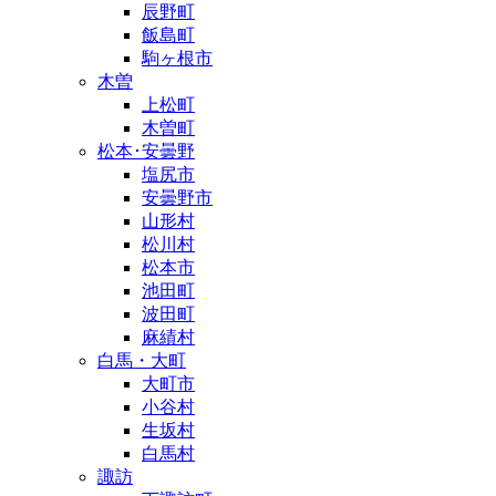
辰野町
飯島町
駒ヶ根市
木曽
上松町
木曽町
松本･安曇野
塩尻市
安曇野市
山形村
松川村
松本市
池田町
波田町
麻績村
白馬・大町
大町市
小谷村
生坂村
白馬村
諏訪