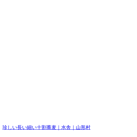
珍しい長い細い十割蕎麦｜水舎｜山形村