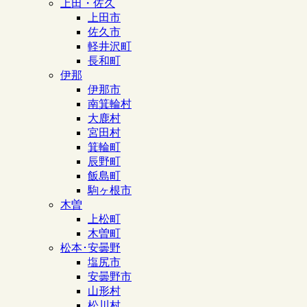
上田・佐久
上田市
佐久市
軽井沢町
長和町
伊那
伊那市
南箕輪村
大鹿村
宮田村
箕輪町
辰野町
飯島町
駒ヶ根市
木曽
上松町
木曽町
松本･安曇野
塩尻市
安曇野市
山形村
松川村