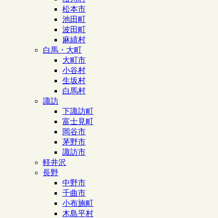
松本市
池田町
波田町
麻績村
白馬・大町
大町市
小谷村
生坂村
白馬村
諏訪
下諏訪町
富士見町
岡谷市
茅野市
諏訪市
軽井沢
長野
中野市
千曲市
小布施町
木島平村