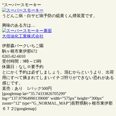
“スーパースモーキー
うどんこ病・白サビ病予防の硫黄くん煙装置です。
興味のある方は…
大信油化工業株式会社
伊那森パークいちご園
駒ヶ根市東伊那672
0265-82-6010
受付時間：9時～15時
休園日：なし※要予約
とにかく予約は必ずしましょう。混むからというより、出荷
用にすべて摘まれてしまいイチゴ狩りができない恐れがある
感じです。
直売：あり 1パック500円
[googlemap lat=”35.74333826705299″
lng=”137.97964990139008″ width=”575px” height=”300px”
zoom=”12″ type=”G_NORMAL_MAP”]長野県駒ヶ根市東伊那
６７２[/googlemap]