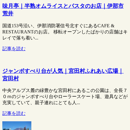
味月亭｜半熟オムライスとパスタのお店｜伊那市
荒井
国道153号沿い、伊那消防署信号北すぐにあるCAFE &
RESTAURANTのお店。 移転オープンしたばかりの店舗はキ
レイで落ち着い...
記事を読む
ジャンボすべり台が人気｜宮田村ふれあい広場｜
宮田村
中央アルプス麓の緑豊かな宮田村にあるこの公園は、全長７
０ｍのジャンボすべり台やローラースケート場、遊具などが
充実していて、親子連れにとても人...
記事を読む