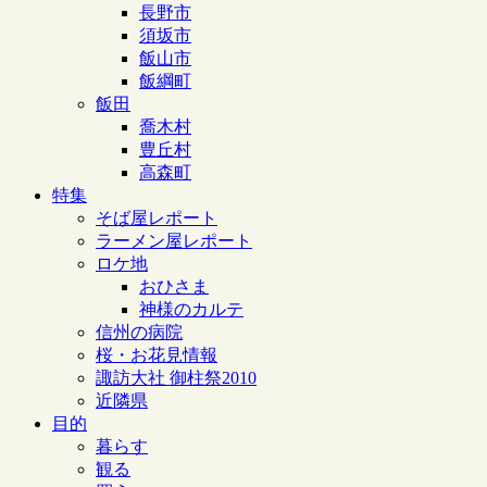
長野市
須坂市
飯山市
飯綱町
飯田
喬木村
豊丘村
高森町
特集
そば屋レポート
ラーメン屋レポート
ロケ地
おひさま
神様のカルテ
信州の病院
桜・お花見情報
諏訪大社 御柱祭2010
近隣県
目的
暮らす
観る