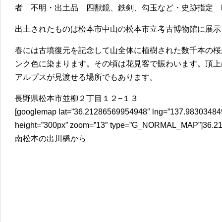
者 不明・出土品 四獣鏡、鉄剣、勾玉など・史跡指定 昭
出土されたものは松本市中山の松本市立考古博物館に展示
春には古墳復元を記念して山全体に植樹された数千本の桜
ンク色に染まります。その頃は花見客で賑わいます。頂上
アルプスが見渡せる場所でもあります。
長野県松本市並柳２丁目１２−１３
[googlemap lat=”36.21286569954948″ lng=”137.98303484
height=”300px” zoom=”13″ type=”G_NORMAL_MAP”]36.21
南松本の出川橋から