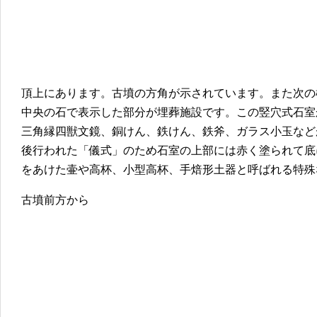
頂上にあります。古墳の方角が示されています。また次の
中央の石で表示した部分が埋葬施設です。この竪穴式石室
三角縁四獣文鏡、銅けん、鉄けん、鉄斧、ガラス小玉など
後行われた「儀式」のため石室の上部には赤く塗られて底
をあけた壷や高杯、小型高杯、手焙形土器と呼ばれる特殊
古墳前方から