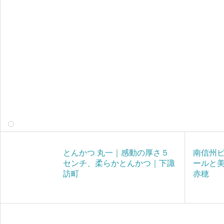
とんかつ 丸一｜感動の厚さ５
南信州ビ
センチ、柔らかとんかつ｜下諏
ールと
訪町
赤穂