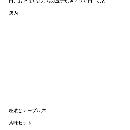
円、おそばやさんちの玉子焼き７００円 など
店内
座敷とテーブル席
薬味セット