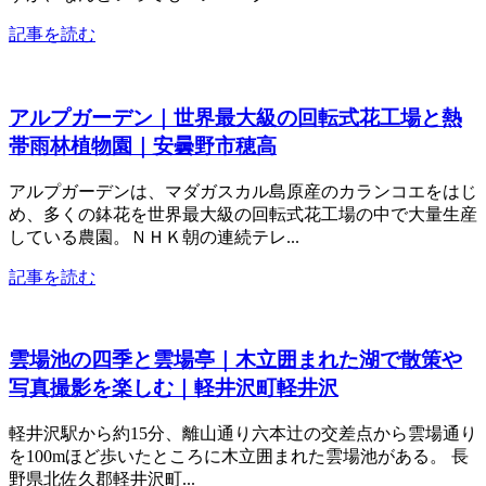
記事を読む
アルプガーデン｜世界最大級の回転式花工場と熱
帯雨林植物園｜安曇野市穂高
アルプガーデンは、マダガスカル島原産のカランコエをはじ
め、多くの鉢花を世界最大級の回転式花工場の中で大量生産
している農園。ＮＨＫ朝の連続テレ...
記事を読む
雲場池の四季と雲場亭｜木立囲まれた湖で散策や
写真撮影を楽しむ｜軽井沢町軽井沢
軽井沢駅から約15分、離山通り六本辻の交差点から雲場通り
を100mほど歩いたところに木立囲まれた雲場池がある。 長
野県北佐久郡軽井沢町...