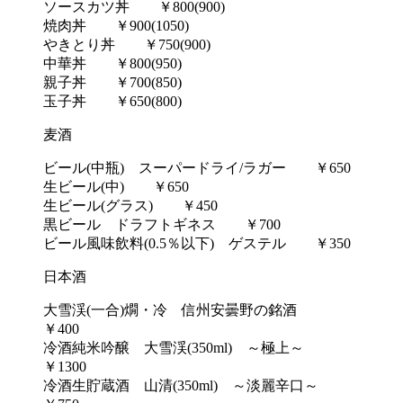
ソースカツ丼 ￥800(900)
焼肉丼 ￥900(1050)
やきとり丼 ￥750(900)
中華丼 ￥800(950)
親子丼 ￥700(850)
玉子丼 ￥650(800)
麦酒
ビール(中瓶) スーパードライ/ラガー ￥650
生ビール(中) ￥650
生ビール(グラス) ￥450
黒ビール ドラフトギネス ￥700
ビール風味飲料(0.5％以下) ゲステル ￥350
日本酒
大雪渓(一合)燗・冷 信州安曇野の銘酒
￥400
冷酒純米吟醸 大雪渓(350ml) ～極上～
￥1300
冷酒生貯蔵酒 山清(350ml) ～淡麗辛口～