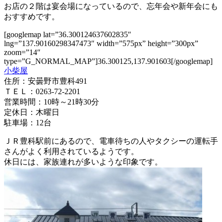
お店の２階は宴会場になっているので、忘年会や新年会にも
おすすめです。
[googlemap lat=”36.300124637602835″
lng=”137.90160298347473″ width=”575px” height=”300px”
zoom=”14″
type=”G_NORMAL_MAP”]36.300125,137.901603[/googlemap]
小柴屋
住所：安曇野市豊科491
ＴＥＬ：0263-72-2201
営業時間：10時～21時30分
定休日：木曜日
駐車場：12台
ＪＲ豊科駅前にあるので、電車待ちの人やタクシーの運転手
さんがよく利用されているようです。
休日には、家族連れが多いような印象です。