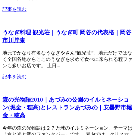
記事を読む
うなぎ料理 観光荘｜うなぎ町 岡谷の代表格｜岡谷
市川岸東
地元でかなり有名なうなぎやさん“観光荘”。地元だけではな
く全国各地からここのうなぎを求めて食べに来られる程ファ
ンも多いお店です。 土日...
記事を読む
森の光物語2010｜あづみの公園のイルミネーショ
ン(堀金・穂高)とレストランあづみの｜安曇野市堀
金・穂高
今年の森の光物語は２７万球のイルミネーション。テーマは
「水と光と音のファンタジー」です。 園内では、クリスマ