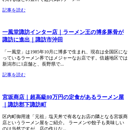
記事を読む
一風堂諏訪インター店｜ラーメン王の博多豚骨が
諏訪に進出｜諏訪市沖田
「一風堂」は1985年10月に博多で生まれ、現在は全国区にな
っているラーメン界ではメジャーなお店です。信越地区では
新潟市に1店舗と、長野県で...
記事を読む
宮坂商店｜超高級80万円の定食があるラーメン屋
｜諏訪郡下諏訪町
区内町御用達「元祖」塩天丼で有名なお店の隣となる宮坂商
店というラーメン屋をご紹介。 ラーメンや餃子も美味しい
のは当然ですが、店の作りな...