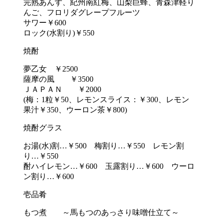
完熟あんず、紀州南紅梅、山梨巨蜂、青森津軽り
んご、フロリダグレープフルーツ
サワー￥600
ロック(水割り)￥550
焼酎
夢乙女 ￥2500
薩摩の風 ￥3500
ＪＡＰＡＮ ￥2000
(梅：1粒￥50、レモンスライス：￥300、レモン
果汁￥350、ウーロン茶￥800)
焼酎グラス
お湯(水)割…￥500 梅割り…￥550 レモン割
り…￥550
酎ハイレモン…￥600 玉露割り…￥600 ウーロ
ン割り…￥600
壱品肴
もつ煮 ～馬もつのあっさり味噌仕立て～