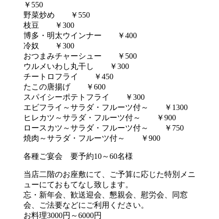
￥550
野菜炒め ￥550
枝豆 ￥300
博多・明太ウインナー ￥400
冷奴 ￥300
おつまみチャーシュー ￥500
ウルメいわし丸干し ￥300
チートロフライ ￥450
たこの唐揚げ ￥600
スパイシーポテトフライ ￥300
エビフライ～サラダ・フルーツ付～ ￥1300
ヒレカツ～サラダ・フルーツ付～ ￥900
ロースカツ～サラダ・フルーツ付～ ￥750
焼肉～サラダ・フルーツ付～ ￥900
各種ご宴会 要予約10～60名様
当店二階のお座敷にて、ご予算に応じた特別メニ
ューにておもてなし致します。
忘・新年会、歓送迎会、懇親会、慰労会、同窓
会、ご法要などにご利用ください。
お料理3000円～6000円