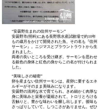
“安曇野生まれの信州サーモン”
安曇野市(明科)にある長野県水産試験場で約10年
もの歳月をかけて開発された魚、その名も『信州
サーモン』。ニジマスとブラウントラウトから生
まれました。
両者の良いところを受け継ぎ、サーモンを思わせ
る銀色の身体と紅色の身からこの名が付けられま
した。
“美味しさの秘密”
卵を産まない信州サーモンは、産卵に要するエネ
ルギーがそのまま美味みになります。
安曇野の清冽な水で育てられ、きめ細かく肉厚な
身に美味みと栄養が凝縮されて、トロリとろける
舌触りと、豊かな味わいを醸し出します。後味も
さっぱりしていて、しつこさがありません。ぜひ