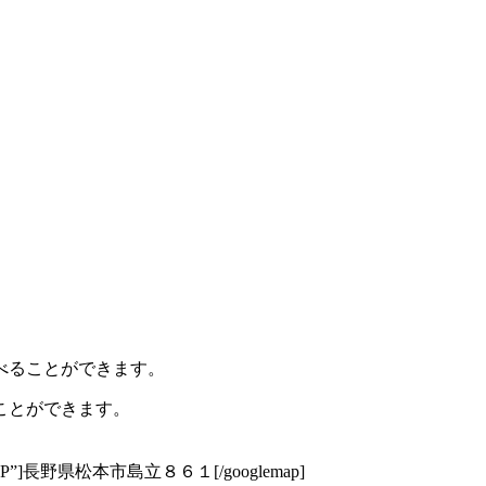
べることができます。
ことができます。
NORMAL_MAP”]長野県松本市島立８６１[/googlemap]