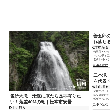
善五郎
れ落ち
松本市
,
観る
善五郎という
りの名手善五
名前が付いてい
記事を読む
三本滝
を代表
松本市
,
観る
乗鞍岳は（日
国立公園にあ
番所大滝｜乗鞍に来たら是非寄りた
然がたっぷりの
い！落差40Mの滝｜松本市安曇
記事を読む
松本市
,
観る