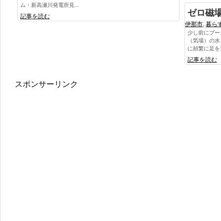
ム・新高瀬川発電所見...
ゼロ磁
記事を読む
伊那市
,
暮ら
少し前にブー
（気場）の水
に頻繁に足を運
記事を読む
スポンサーリンク