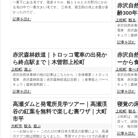
一番下にある滝です。落差４０ｍ、幅１１ｍと小大野川にかか
赤沢自
る滝の中で一番大きい滝です。 三本滝、善五郎の滝と水量が多
齢300
かったのでど...
記事を読む
上松町
,
観る
,
赤沢自然休養
電車 赤沢森
キュウ｜森林資
記事を読む
赤沢森林鉄道｜トロッコ電車の出発か
赤沢自
ら終点駅まで｜木曽郡上松町
ーから
上松町
,
遊ぶ
上松町
,
食べ
赤沢自然休養林の他の記事はこちらから ｜全体概要｜トロッコ
赤沢自然休養
電車 赤沢森林鉄道｜赤沢森林鉄道記念館｜ ｜食事処とバーベ
電車 赤沢森
キュウ｜森林資料館｜...
キュウ｜森林資
記事を読む
記事を読む
高瀬ダムと発電所見学ツアー｜高瀬渓
寝覚の
谷の紅葉を無料で楽しむ裏ワザ｜大町
上松町
,
観る
,
上松町は、浦
市平
戻って、諸国
大町市
,
観る
,
遊ぶ
つき、毎日寝覚
＜＜お知らせ＞＞ このたびの東日本大震災の影響により、高瀬
記事を読む
川テプコ館は閉館となりました。 専用マイクロバスでの高瀬ダ