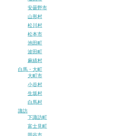
安曇野市
山形村
松川村
松本市
池田町
波田町
麻績村
白馬・大町
大町市
小谷村
生坂村
白馬村
諏訪
下諏訪町
富士見町
岡谷市