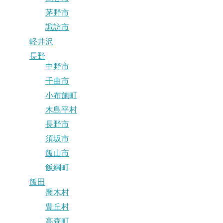
茅野市
諏訪市
軽井沢
長野
中野市
千曲市
小布施町
木島平村
長野市
須坂市
飯山市
飯綱町
飯田
喬木村
豊丘村
高森町