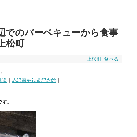
辺でのバーベキューから食事
上松町
上松町
,
食べる
ら
鉄道
｜
赤沢森林鉄道記念館
｜
｜
です。