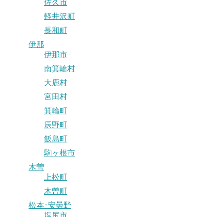
佐久市
軽井沢町
長和町
伊那
伊那市
南箕輪村
大鹿村
宮田村
箕輪町
辰野町
飯島町
駒ヶ根市
木曽
上松町
木曽町
松本･安曇野
塩尻市