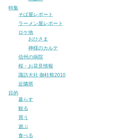
特集
そば屋レポート
ラーメン屋レポート
ロケ地
おひさま
神様のカルテ
信州の病院
桜・お花見情報
諏訪大社 御柱祭2010
近隣県
目的
暮らす
観る
買う
遊ぶ
食べる