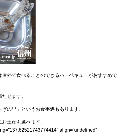
は屋外で食べることのできるバーベキューがおすすめで
満たせます。
らぎの里」というお食事処もあります。
にお土産も選べます。
lng=”137.62521743774414″ align=”undefined”