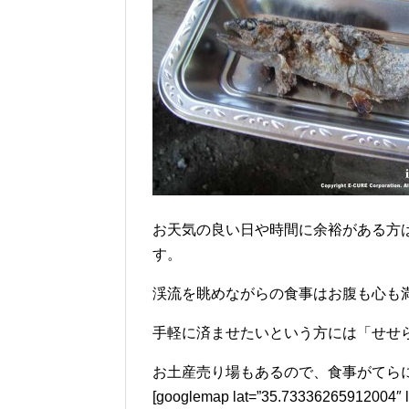
お天気の良い日や時間に余裕がある方
す。
渓流を眺めながらの食事はお腹も心も
手軽に済ませたいという方には「せせ
お土産売り場もあるので、食事がてら
[googlemap lat=”35.73336265912004″ 