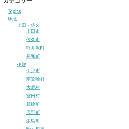
カテゴリー
Topics
地域
上田・佐久
上田市
佐久市
軽井沢町
長和町
伊那
伊那市
南箕輪村
大鹿村
宮田村
箕輪町
辰野町
飯島町