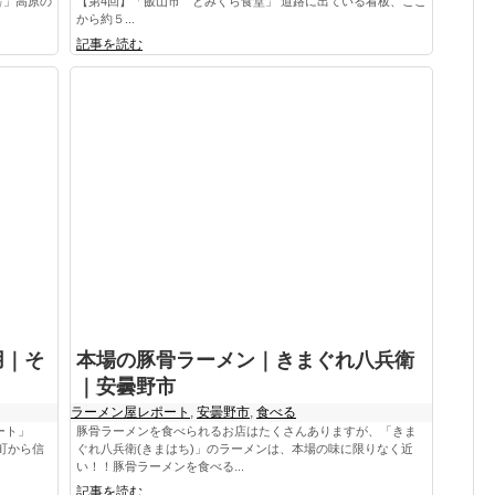
舎」高原の
【第4回】「飯山市 とみくら食堂」 道路に出ている看板、ここ
から約５...
記事を読む
用｜そ
本場の豚骨ラーメン｜きまぐれ八兵衛
｜安曇野市
ラーメン屋レポート
,
安曇野市
,
食べる
ート」
豚骨ラーメンを食べられるお店はたくさんありますが、「きま
町から信
ぐれ八兵衛(きまはち)」のラーメンは、本場の味に限りなく近
い！！豚骨ラーメンを食べる...
記事を読む