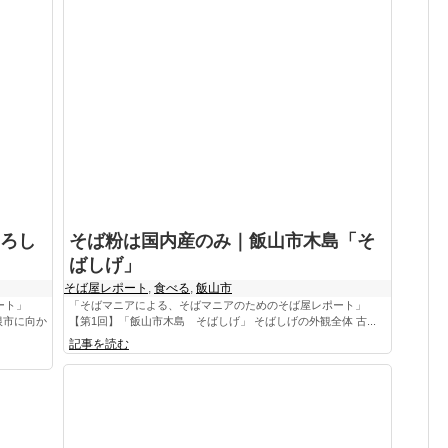
ろし
そば粉は国内産のみ｜飯山市木島「そ
ばしげ」
そば屋レポート
,
食べる
,
飯山市
ート」
「そばマニアによる、そばマニアのためのそば屋レポート」
根市に向か
【第1回】「飯山市木島 そばしげ」 そばしげの外観全体 古...
記事を読む