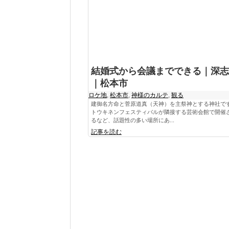
結婚式から会議までできる｜深志
｜松本市
ロケ地
,
松本市
,
神様のカルテ
,
観る
建御名方命と菅原道真（天神）を主祭神とする神社で
トウキネンフェスティバルが隣接する芸術会館で開催
るなど、話題性の多い場所にあ...
記事を読む