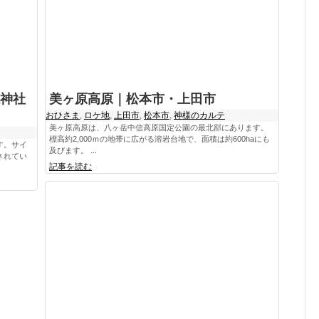
神社
美ヶ原高原｜松本市・上田市
おひさま
,
ロケ地
,
上田市
,
松本市
,
神様のカルテ
美ヶ原高原は、八ヶ岳中信高原国定公園の最北部にあります。
標高約2,000ｍの地帯に広がる溶岩台地で、面積は約600haにも
す。サイ
及びます。 ...
されてい
記事を読む