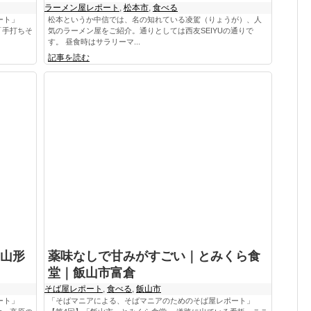
ラーメン屋レポート
,
松本市
,
食べる
ート」
松本というか中信では、名の知れている凌駕（りょうが）、人
「手打ちそ
気のラーメン屋をご紹介。通りとしては西友SEIYUの通りで
す。 昼食時はサラリーマ...
記事を読む
山形
薬味なしで甘みがすごい｜とみくら食
堂｜飯山市富倉
そば屋レポート
,
食べる
,
飯山市
ート」
「そばマニアによる、そばマニアのためのそば屋レポート」