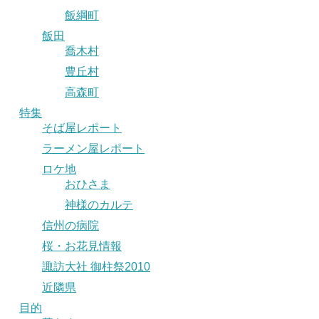
飯綱町
飯田
喬木村
豊丘村
高森町
特集
そば屋レポート
ラーメン屋レポート
ロケ地
おひさま
神様のカルテ
信州の病院
桜・お花見情報
諏訪大社 御柱祭2010
近隣県
目的