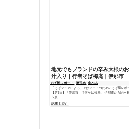
地元でもブランドの辛み大根のお
汁入り｜行者そば梅庵｜伊那市
そば屋レポート
,
伊那市
,
食べる
「そばマニアによる、そばマニアのためのそば屋レポ
【第2回】「伊那市 行者そば梅庵」 伊那市から駒ヶ
う農...
記事を読む