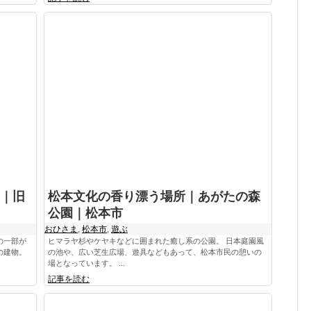
｜旧
松本文化の香り漂う場所｜あがたの森
公園｜松本市
おひさま
,
松本市
,
遊ぶ
の一部が
ヒマラヤ杉やケヤキなどに囲まれた癒し系の公園。 日本庭園風
の建物。
の池や、広い芝生広場、遊具などもあって、松本市民の憩いの
場となっています。 ...
記事を読む