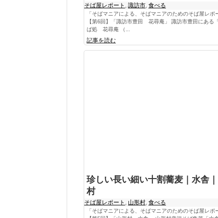
そば屋レポート
,
諏訪市
,
食べる
「そばマニアによる、そばマニアのためのそば屋レポ
【第6回】「諏訪市豊田 花尋庵」 諏訪市豊田にある
ば処 花尋庵 （...
記事を読む
珍しい長い細い十割蕎麦｜水舎｜
村
そば屋レポート
,
山形村
,
食べる
「そばマニアによる、そばマニアのためのそば屋レポ