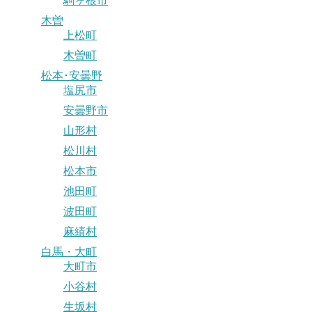
駒ヶ根市
木曽
上松町
木曽町
松本･安曇野
塩尻市
安曇野市
山形村
松川村
松本市
池田町
波田町
麻績村
白馬・大町
大町市
小谷村
生坂村