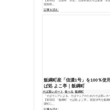
【第5回】「山形村 水舎」 山形村唐沢そば集落「水
道路標...
記事を読む
飯綱町産「信濃1号」を100％使
ば処 よこ亭｜飯綱町
そば屋レポート
,
食べる
,
飯綱町
「そばマニアによる、そばマニアのためのそば屋レポ
【第3回】「飯綱町 そば処 よこ亭」 国道18号を飯綱
濃町に...
記事を読む