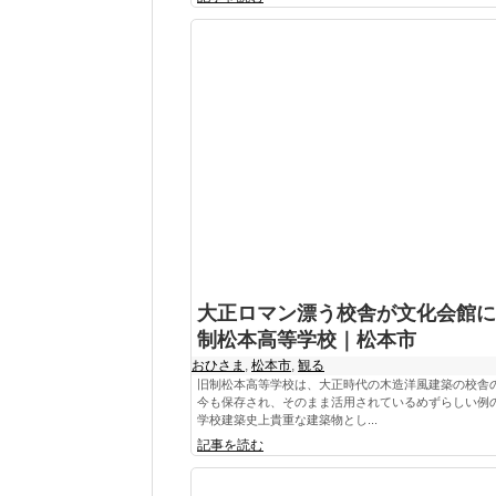
大正ロマン漂う校舎が文化会館に
制松本高等学校｜松本市
おひさま
,
松本市
,
観る
旧制松本高等学校は、大正時代の木造洋風建築の校舎
今も保存され、そのまま活用されているめずらしい例
学校建築史上貴重な建築物とし...
記事を読む