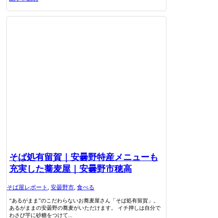
そば処有留賀｜安曇野特産メニューも
充実した蕎麦屋｜安曇野市穂高
そば屋レポート
,
安曇野市
,
食べる
“あるがまま”のこだわらないお蕎麦屋さん「そば処有留賀」。
あるがままの安曇野の蕎麦がいただけます。 イチ押しは自分で
わさび芋に砂糖をつけて...