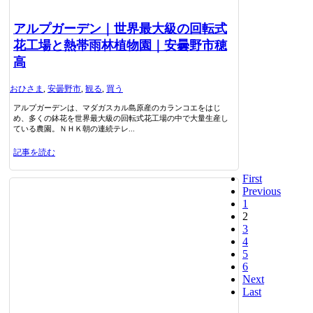
アルプガーデン｜世界最大級の回転式
花工場と熱帯雨林植物園｜安曇野市穂
高
おひさま
,
安曇野市
,
観る
,
買う
アルプガーデンは、マダガスカル島原産のカランコエをはじ
め、多くの鉢花を世界最大級の回転式花工場の中で大量生産し
ている農園。ＮＨＫ朝の連続テレ...
記事を読む
First
Previous
1
2
3
4
5
6
Next
Last