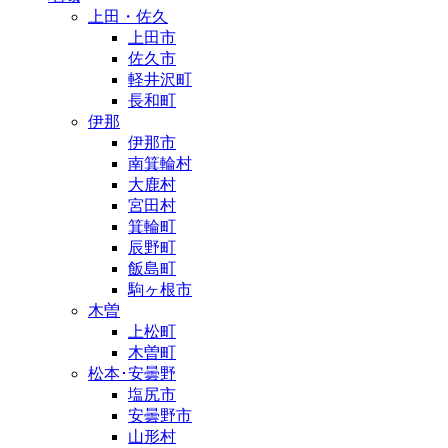
上田・佐久
上田市
佐久市
軽井沢町
長和町
伊那
伊那市
南箕輪村
大鹿村
宮田村
箕輪町
辰野町
飯島町
駒ヶ根市
木曽
上松町
木曽町
松本･安曇野
塩尻市
安曇野市
山形村