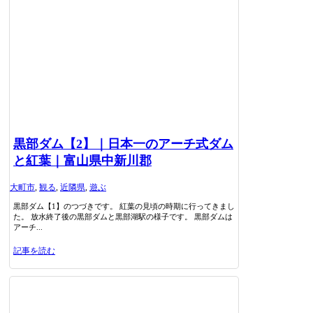
黒部ダム【2】｜日本一のアーチ式ダム
と紅葉｜富山県中新川郡
大町市
,
観る
,
近隣県
,
遊ぶ
黒部ダム【1】のつづきです。 紅葉の見頃の時期に行ってきまし
た。 放水終了後の黒部ダムと黒部湖駅の様子です。 黒部ダムは
アーチ...
記事を読む