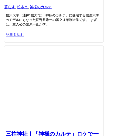
暮らす
,
松本市
,
神様のカルテ
信州大学、通称“信大”は「神様のカルテ」に登場する信濃大学
のモデルにもなった長野県唯一の国立４年制大学です。 まず
は、主人公の栗原一止が学...
記事を読む
三柱神社｜「神様のカルテ」ロケで一