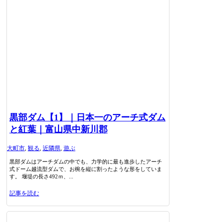
黒部ダム【1】｜日本一のアーチ式ダム
と紅葉｜富山県中新川郡
大町市
,
観る
,
近隣県
,
遊ぶ
黒部ダムはアーチダムの中でも、力学的に最も進歩したアーチ
式ドーム越流型ダムで、お椀を縦に割ったような形をしていま
す。 堰堤の長さ492ｍ、...
記事を読む