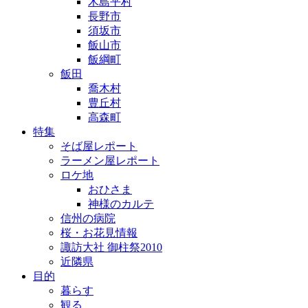
木島平村
長野市
須坂市
飯山市
飯綱町
飯田
喬木村
豊丘村
高森町
特集
そば屋レポート
ラーメン屋レポート
ロケ地
おひさま
神様のカルテ
信州の病院
桜・お花見情報
諏訪大社 御柱祭2010
近隣県
目的
暮らす
観る