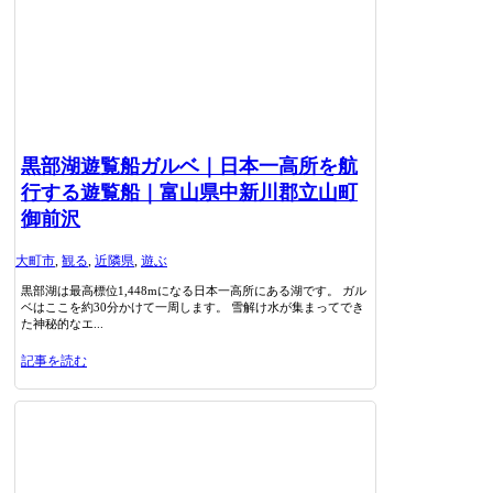
黒部湖遊覧船ガルベ｜日本一高所を航
行する遊覧船｜富山県中新川郡立山町
御前沢
大町市
,
観る
,
近隣県
,
遊ぶ
黒部湖は最高標位1,448mになる日本一高所にある湖です。 ガル
ベはここを約30分かけて一周します。 雪解け水が集まってでき
た神秘的なエ...
記事を読む