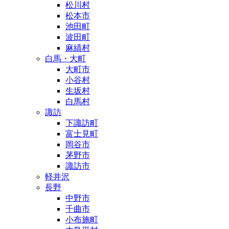
松川村
松本市
池田町
波田町
麻績村
白馬・大町
大町市
小谷村
生坂村
白馬村
諏訪
下諏訪町
富士見町
岡谷市
茅野市
諏訪市
軽井沢
長野
中野市
千曲市
小布施町