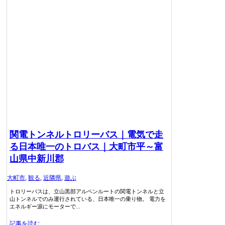
関電トンネルトロリーバス｜電気で走
る日本唯一のトロバス｜大町市平～富
山県中新川郡
大町市
,
観る
,
近隣県
,
遊ぶ
トロリーバスは、立山黒部アルペンルートの関電トンネルと立
山トンネルでのみ運行されている、日本唯一の乗り物。 電力を
エネルギー源にモーターで...
記事を読む