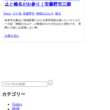
止と榛名がお参り｜安曇野市三郷
Topics
,
ロケ地
,
安曇野市
,
神様のカルテ
,
観る
松本市を舞台に地域医療にかける青年医師を描いたベストセラ
ー小説「神様のカルテ」の映画のロケが行われた神社です。 実
際に小説には登場しない神...
記事を読む
カテゴリー
Topics
地域