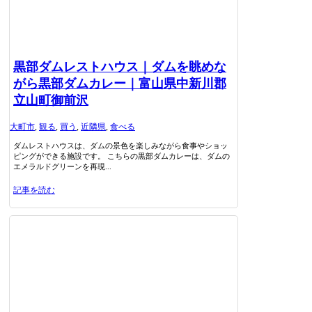
黒部ダムレストハウス｜ダムを眺めな
がら黒部ダムカレー｜富山県中新川郡
立山町御前沢
大町市
,
観る
,
買う
,
近隣県
,
食べる
ダムレストハウスは、ダムの景色を楽しみながら食事やショッ
ピングができる施設です。 こちらの黒部ダムカレーは、ダムの
エメラルドグリーンを再現...
記事を読む