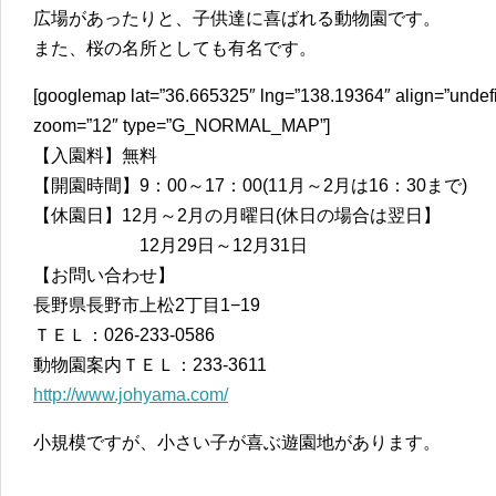
広場があったりと、子供達に喜ばれる動物園です。
また、桜の名所としても有名です。
[googlemap lat=”36.665325″ lng=”138.19364″ align=”undef
zoom=”12″ type=”G_NORMAL_MAP”]
【入園料】無料
【開園時間】9：00～17：00(11月～2月は16：30まで)
【休園日】12月～2月の月曜日(休日の場合は翌日】
12月29日～12月31日
【お問い合わせ】
長野県長野市上松2丁目1−19
ＴＥＬ：026-233-0586
動物園案内ＴＥＬ：233-3611
http://www.johyama.com/
小規模ですが、小さい子が喜ぶ遊園地があります。