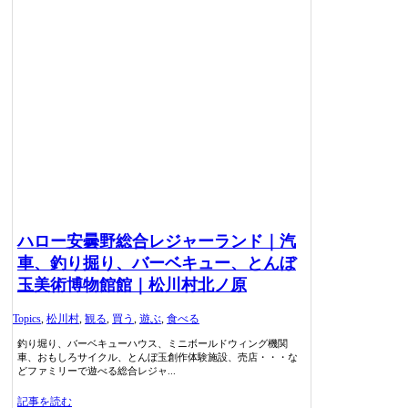
ハロー安曇野総合レジャーランド｜汽
車、釣り掘り、バーベキュー、とんぼ
玉美術博物館館｜松川村北ノ原
Topics
,
松川村
,
観る
,
買う
,
遊ぶ
,
食べる
釣り堀り、バーベキューハウス、ミニボールドウィング機関
車、おもしろサイクル、とんぼ玉創作体験施設、売店・・・な
どファミリーで遊べる総合レジャ...
記事を読む