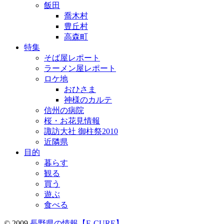
飯田
喬木村
豊丘村
高森町
特集
そば屋レポート
ラーメン屋レポート
ロケ地
おひさま
神様のカルテ
信州の病院
桜・お花見情報
諏訪大社 御柱祭2010
近隣県
目的
暮らす
観る
買う
遊ぶ
食べる
© 2009
長野県の情報【E-CURE】
.