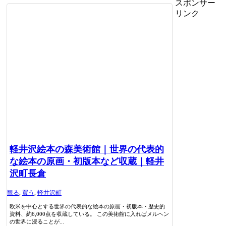
スポンサー
リンク
軽井沢絵本の森美術館｜世界の代表的
な絵本の原画・初版本など収蔵｜軽井
沢町長倉
観る
,
買う
,
軽井沢町
欧米を中心とする世界の代表的な絵本の原画・初版本・歴史的
資料、約6,000点を収蔵している。 この美術館に入ればメルヘン
の世界に浸ることが...