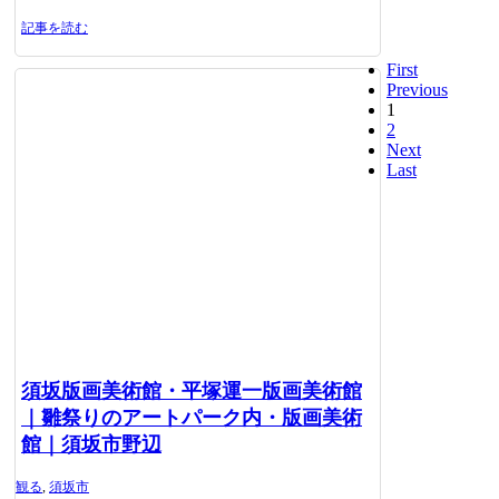
記事を読む
First
Previous
1
2
Next
Last
須坂版画美術館・平塚運一版画美術館
｜雛祭りのアートパーク内・版画美術
館｜須坂市野辺
観る
,
須坂市