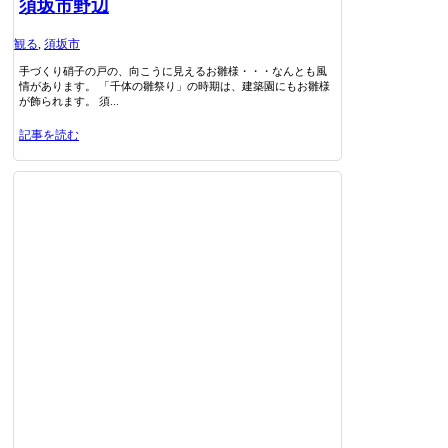
須坂市野辺
観る
,
須坂市
手づくり硝子の戸の、向こうに見えるお雛様・・・なんとも風
情があります。 「千体の雛祭り」の時期は、建築園にもお雛様
が飾られます。 須...
記事を読む