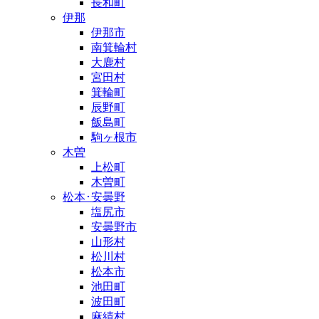
長和町
伊那
伊那市
南箕輪村
大鹿村
宮田村
箕輪町
辰野町
飯島町
駒ヶ根市
木曽
上松町
木曽町
松本･安曇野
塩尻市
安曇野市
山形村
松川村
松本市
池田町
波田町
麻績村