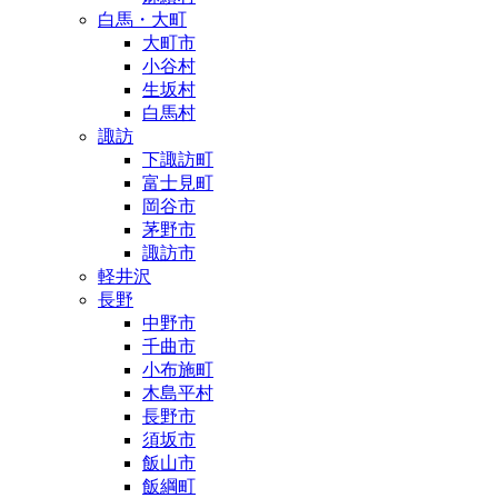
白馬・大町
大町市
小谷村
生坂村
白馬村
諏訪
下諏訪町
富士見町
岡谷市
茅野市
諏訪市
軽井沢
長野
中野市
千曲市
小布施町
木島平村
長野市
須坂市
飯山市
飯綱町