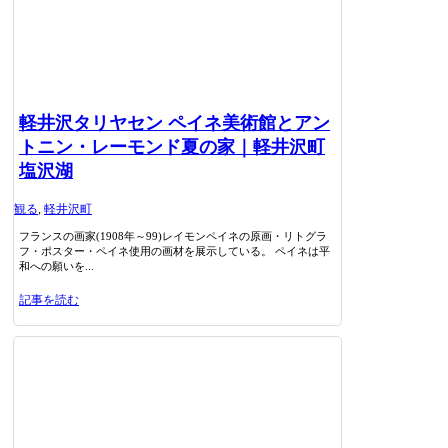
軽井沢タリヤセン ペイネ美術館とアン
トニン・レーモンド夏の家｜軽井沢町
塩沢湖
観る
,
軽井沢町
フランスの画家(1908年～99)レイモンペイネの原画・リトグラ
フ・ポスター・ペイネ使用の画材を展示している。 ペイネは平
和への願いを...
記事を読む