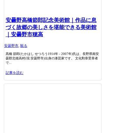
安曇野高橋節郎記念美術館｜作品に息
づく故郷の美しさを堪能できる美術館
｜安曇野市穂高
安曇野市
,
観る
髙橋 節郎(たかはし せつろう1914年 - 2007年)氏は、長野県南安
曇郡北穂高村(現:安曇野市)出身の漆芸家です。 文化勲章受章者
で...
記事を読む