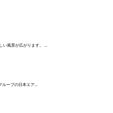
風景が広がります。 ...
ループの日本エア...