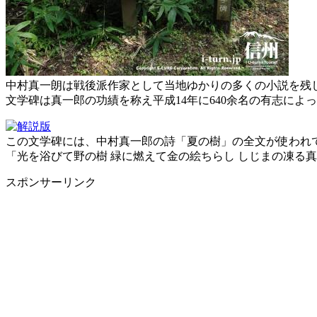
中村真一朗は戦後派作家として当地ゆかりの多くの小説を残
文学碑は真一郎の功績を称え平成14年に640余名の有志によ
この文学碑には、中村真一郎の詩「夏の樹」の全文が使われ
「光を浴びて野の樹 緑に燃えて金の絵ちらし しじまの凍る真
スポンサーリンク