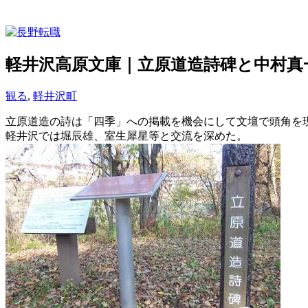
軽井沢高原文庫｜立原道造詩碑と中村真
観る
,
軽井沢町
立原道造の詩は「四季」への掲載を機会にして文壇で頭角を
軽井沢では堀辰雄、室生犀星等と交流を深めた。