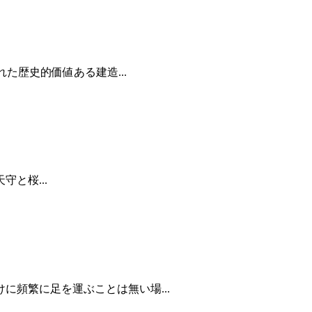
た歴史的価値ある建造...
守と桜...
頻繁に足を運ぶことは無い場...