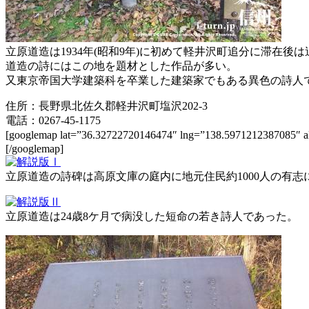
立原道造は1934年(昭和9年)に初めて軽井沢町追分に滞在後
道造の詩にはこの地を題材とした作品が多い。
又東京帝国大学建築科を卒業した建築家でもある異色の詩人
住所：長野県北佐久郡軽井沢町塩沢202-3
電話：0267-45-1175
[googlemap lat=”36.32722720146474″ lng=”138.59712123
[/googlemap]
立原道造の詩碑は高原文庫の庭内に地元住民約1000人の有
立原道造は24歳8ケ月で病没した短命の若き詩人であった。