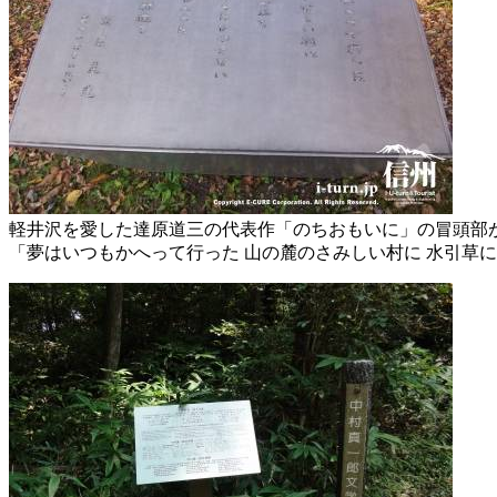
軽井沢を愛した達原道三の代表作「のちおもいに」の冒頭部
「夢はいつもかへって行った 山の麓のさみしい村に 水引草に