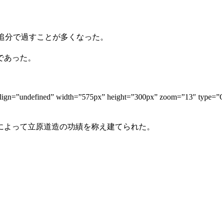
は追分で過すことが多くなった。
であった。
87085″ align=”undefined” width=”575px” height=”300px”
志によって立原道造の功績を称え建てられた。