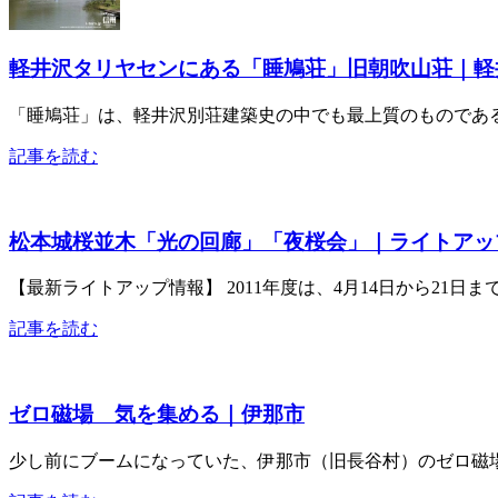
軽井沢タリヤセンにある「睡鳩荘」旧朝吹山荘｜軽
「睡鳩荘」は、軽井沢別荘建築史の中でも最上質のものである。昭
記事を読む
松本城桜並木「光の回廊」「夜桜会」｜ライトアッ
【最新ライトアップ情報】 2011年度は、4月14日から21日ま
記事を読む
ゼロ磁場 気を集める｜伊那市
少し前にブームになっていた、伊那市（旧長谷村）のゼロ磁場