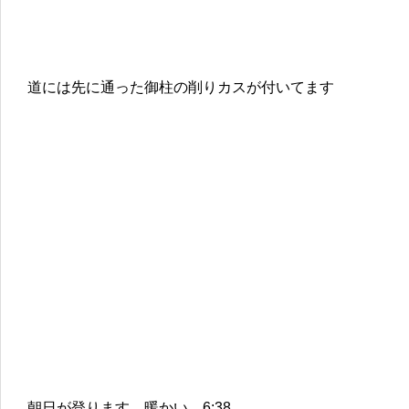
道には先に通った御柱の削りカスが付いてます
朝日が登ります、暖かい 6:38