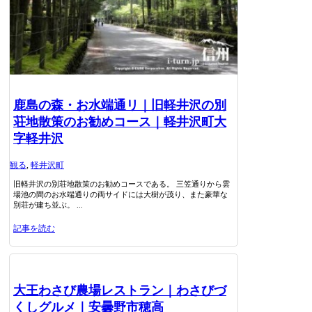
鹿島の森・お水端通リ｜旧軽井沢の別
荘地散策のお勧めコース｜軽井沢町大
字軽井沢
観る
,
軽井沢町
旧軽井沢の別荘地散策のお勧めコースである。 三笠通りから雲
場池の間のお水端通りの両サイドには大樹が茂り、また豪華な
別荘が建ち並ぶ。 ...
記事を読む
大王わさび農場レストラン｜わさびづ
くしグルメ｜安曇野市穂高