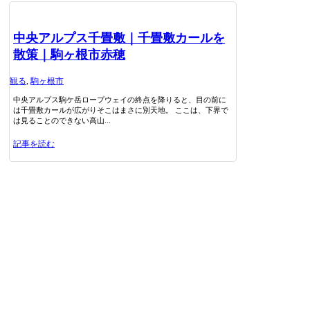
中央アルプス千畳敷｜千畳敷カールを
散策｜駒ヶ根市赤穂
観る
,
駒ヶ根市
中央アルプス駒ケ岳ロープウェイの終点を降りると、目の前に
は千畳敷カールが広がりそこはまさに別天地。 ここは、下界で
は見ることのできない高山...
記事を読む