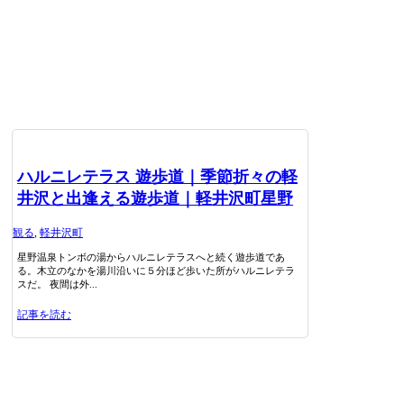
ハルニレテラス 遊歩道｜季節折々の軽
井沢と出逢える遊歩道｜軽井沢町星野
観る
,
軽井沢町
星野温泉トンボの湯からハルニレテラスへと続く遊歩道であ
る。木立のなかを湯川沿いに５分ほど歩いた所がハルニレテラ
スだ。 夜間は外...
記事を読む