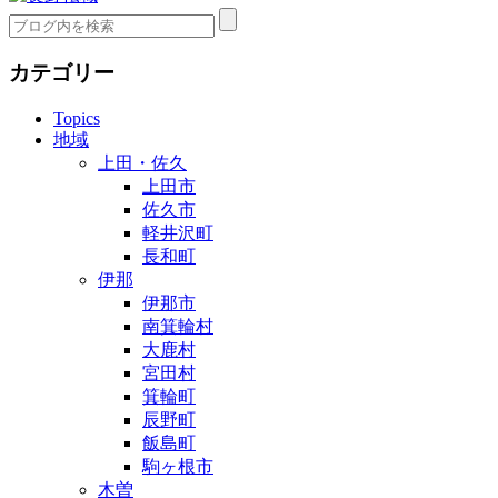
カテゴリー
Topics
地域
上田・佐久
上田市
佐久市
軽井沢町
長和町
伊那
伊那市
南箕輪村
大鹿村
宮田村
箕輪町
辰野町
飯島町
駒ヶ根市
木曽