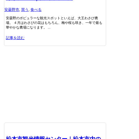
安曇野市
,
買う
,
食べる
安曇野のポピュラーな観光スポットといえば、大王わさび農
場。 ４月はわさびの花はもちろん、梅や桜も咲き、一年で最も
華やかな農場になります。 ...
記事を読む