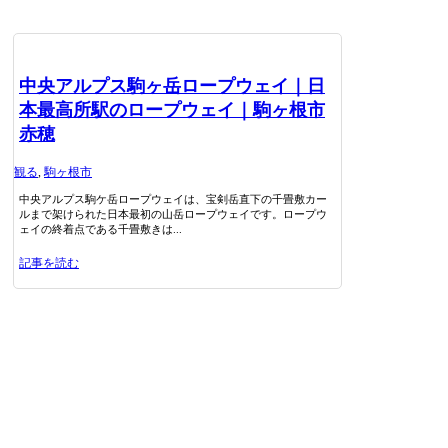
中央アルプス駒ヶ岳ロープウェイ｜日
本最高所駅のロープウェイ｜駒ヶ根市
赤穂
観る
,
駒ヶ根市
中央アルプス駒ケ岳ロープウェイは、宝剣岳直下の千畳敷カー
ルまで架けられた日本最初の山岳ロープウェイです。ロープウ
ェイの終着点である千畳敷きは...
記事を読む