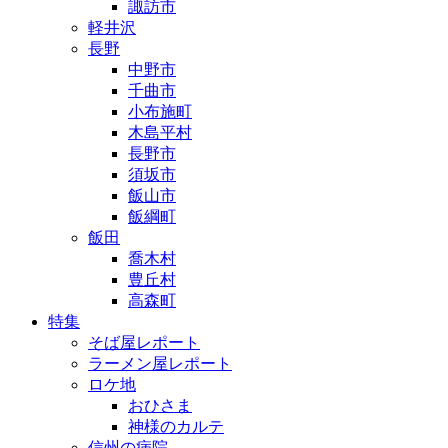
諏訪市
軽井沢
長野
中野市
千曲市
小布施町
木島平村
長野市
須坂市
飯山市
飯綱町
飯田
喬木村
豊丘村
高森町
特集
そば屋レポート
ラーメン屋レポート
ロケ地
おひさま
神様のカルテ
信州の病院