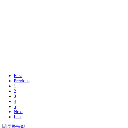
First
Previous
1
2
3
4
5
Next
Last