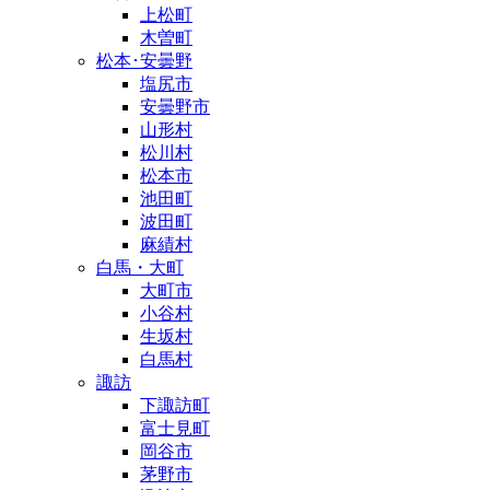
上松町
木曽町
松本･安曇野
塩尻市
安曇野市
山形村
松川村
松本市
池田町
波田町
麻績村
白馬・大町
大町市
小谷村
生坂村
白馬村
諏訪
下諏訪町
富士見町
岡谷市
茅野市